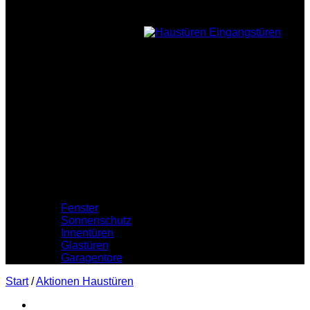
Holzfüllung
Nebeneingang
Zubehör
Profile
Fenster
Sonnenschutz
Innentüren
Glastüren
Garagentore
Start
/
Aktionen Haustüren