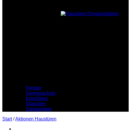
Holzfüllung
Nebeneingang
Zubehör
Profile
Fenster
Sonnenschutz
Innentüren
Glastüren
Garagentore
Start
/
Aktionen Haustüren