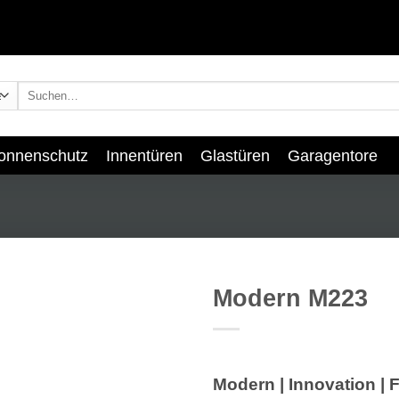
Suchen
nach:
onnenschutz
Innentüren
Glastüren
Garagentore
Modern M223
Add to
wishlist
Modern | Innovation | 