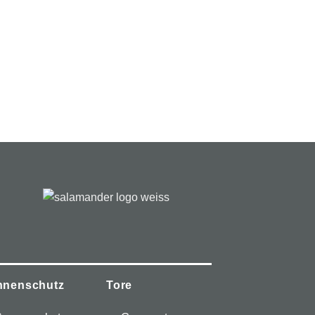
Modern M220
nnenschutz
Tore