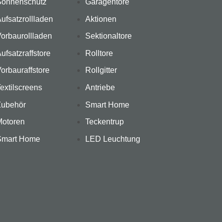
Sonnenschutz
Garagentore
ufsatzrollladen
Aktionen
orbaurollladen
Sektionaltore
ufsatzraffstore
Rolltore
orbauraffstore
Rollgitter
extilscreens
Antriebe
Zubehör
Smart Home
Motoren
Teckentrup
Smart Home
LED Leuchtung