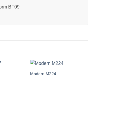
orm BF09
Modern M224
Add to
Add to
wishlist
wishlist