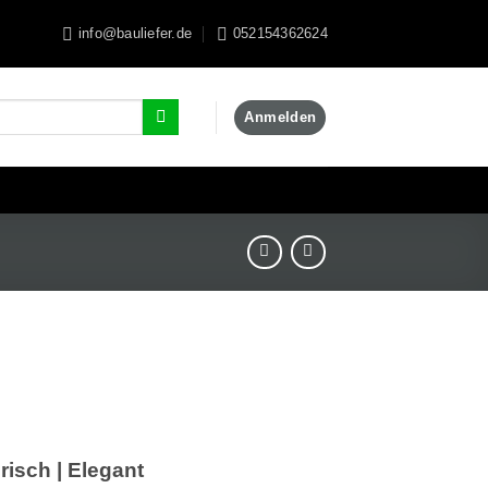
info@bauliefer.de
052154362624
Anmelden
F
risch | Elegant