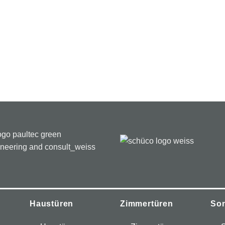
Haustüren
Zimmertüren
So