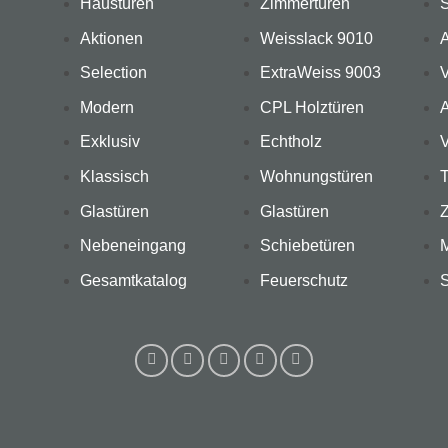
Haustüren
Zimmertüren
Aktionen
Weisslack 9010
A
Selection
ExtraWeiss 9003
V
Modern
CPL Holztüren
A
Exklusiv
Echtholz
V
Klassisch
Wohnungstüren
T
Glastüren
Glastüren
Nebeneingang
Schiebetüren
Gesamtkatalog
Feuerschutz