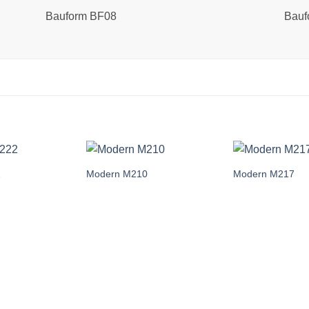
Bauform BF08
Bauf
2
Modern M210
Modern M217
Add to
Add to
wishlist
wishlist