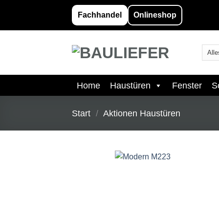
Zum
Fachhandel
Onlineshop
Inhalt
springen
Home
Haustüren
Fenster
S
Start
/
Aktionen Haustüren