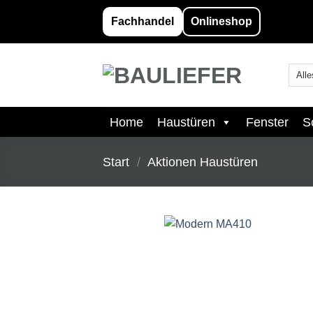
Zum
Fachhandel
Onlineshop
Inhalt
springen
Home
Haustüren
Fenster
S
Start
/
Aktionen Haustüren