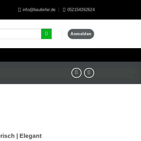
info@bauliefer.de
052154362624
Anmelden
F
risch | Elegant