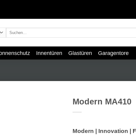
Suchen
nach:
onnenschutz
Innentüren
Glastüren
Garagentore
Modern MA410
Add to
wishlist
Modern | Innovation | 