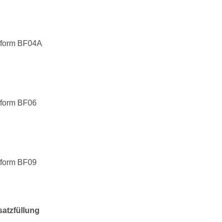
form BF04A
form BF06
form BF09
satzfüllung