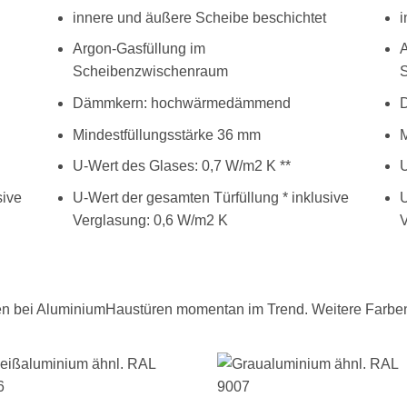
innere und äußere Scheibe beschichtet
i
Argon-Gasfüllung im
A
Scheibenzwischenraum
Dämmkern: hochwärmedämmend
Mindestfüllungsstärke 36 mm
M
U-Wert des Glases: 0,7 W/m2 K **
U
sive
U-Wert der gesamten Türfüllung * inklusive
U
Verglasung: 0,6 W/m2 K
V
gen bei AluminiumHaustüren momentan im Trend. Weitere Farben 