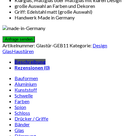
Klarglas, Mattglas oder Mattglas mit klaren Design
große Auswahl an Farben und Dekoren
Griff: Edelstahl matt (große Auswahl)
Handwerk Made in Germany
Artikelnummer:
Glastür-GEB11
Kategorie:
Design
GlasHaustüren
Beschreibung
Rezensionen (0)
Bauformen
Aluminium
Kunststoff
Schwelle
Farben
Spion
Schloss
Drücker / Griffe
Bänder
Glas
Dämmung