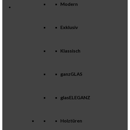
Modern
Exklusiv
Klassisch
ganzGLAS
glasELEGANZ
Holztüren