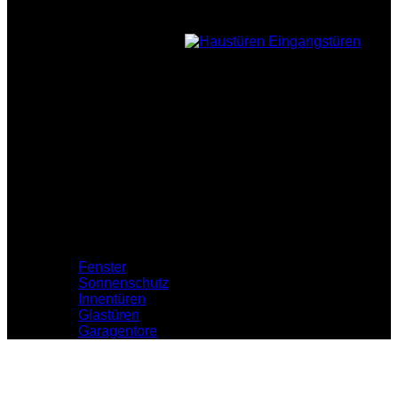
Holzfüllung
Nebeneingang
Zubehör
Profile
Fenster
Sonnenschutz
Innentüren
Glastüren
Garagentore